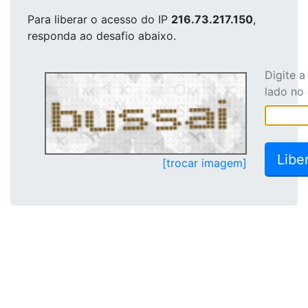
Para liberar o acesso
do IP
216.73.217.150
,
responda ao desafio abaixo.
Digite 
lado no
[trocar imagem]