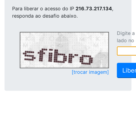
Para liberar o acesso
do IP
216.73.217.134
,
responda ao desafio abaixo.
Digite 
lado no
[trocar imagem]